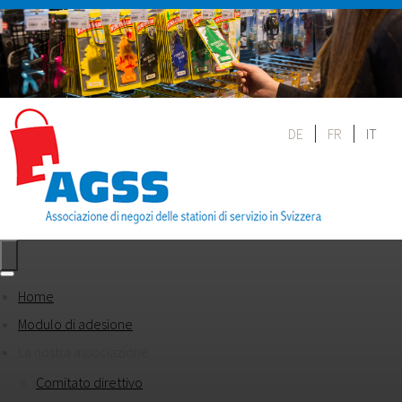
DE
FR
IT
Home
Modulo di adesione
La nostra associazione
Comitato direttivo