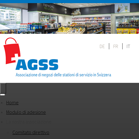
DE
FR
IT
Home
Modulo di adesione
La nostra associazione
Comitato direttivo