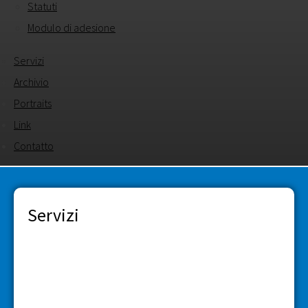
Statuti
Modulo di adesione
Servizi
Archivio
Portraits
Link
Contatto
Servizi