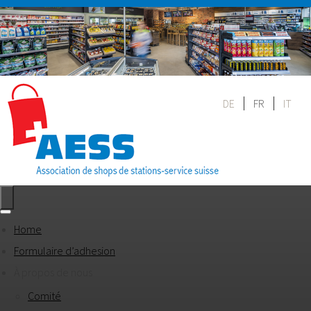
DE
FR
IT
Home
Formulaire d’adhesion
À propos de nous
Comité