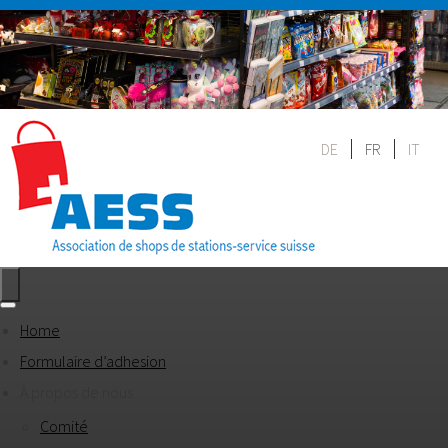
DE
FR
IT
Home
Formulaire d’adhesion
À propos de nous
Comité