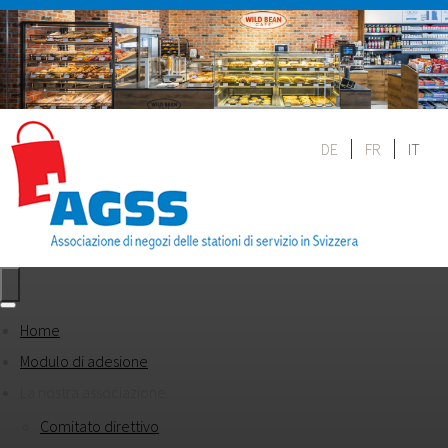
DE
FR
IT
Home
Modulo di adesione
La nostra associazione
Comitato direttivo